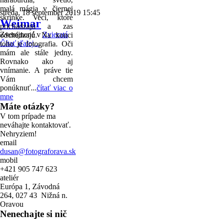
malá mágia v čiernej
streda, 18 september 2019 15:45
skrinke. Veci, ktoré
Weimar
prichádzajú a zas
Zverejnené v
Zvieratá
odchádzajú. Na konci
Čítať ďalej...
toho je fotografia. Oči
mám ale stále jedny.
Rovnako ako aj
vnímanie. A práve tie
Vám chcem
ponúknuť...
čítať viac o
mne
Máte otázky?
V tom prípade ma
neváhajte kontaktovať.
Nehryziem!
email
dusan@fotograforava.sk
mobil
+421 905 747 623
ateliér
Európa 1, Závodná
264, 027 43 Nižná n.
Oravou
Nenechajte si nič