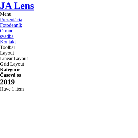
JA Lens
Menu
Prezentácia
Fotodenník
O mne
svadba
Kontakt
Toolbar
Layout
Linear Layout
Grid Layout
Kategórie
Časová os
2019
Have 1 item