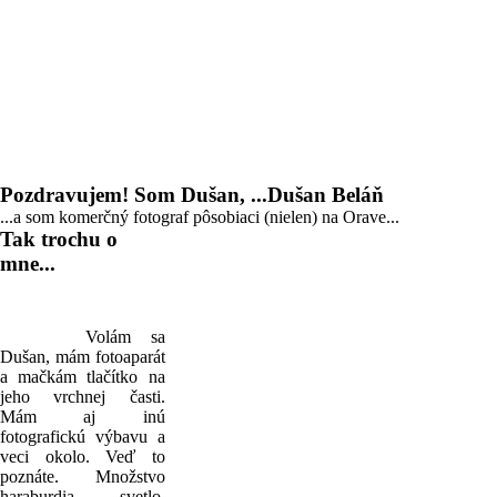
Pozdravujem! Som Dušan, ...Dušan Beláň
...a som komerčný fotograf pôsobiaci (nielen) na Orave...
Tak trochu o
mne...
Volám sa
Dušan, mám fotoaparát
a mačkám tlačítko na
jeho vrchnej časti.
Mám aj inú
fotografickú výbavu a
veci okolo. Veď to
poznáte. Množstvo
haraburdia, svetlo,