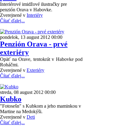
Interiérové imidžové ilustračky pre
penzión Orava v Habovke.
Zverejnené v
Interiéry
Čítať ďalej...
pondelok, 13 august 2012 00:00
Penzión Orava - prvé
exteriéry
Opäť na Orave, tentokrát v Habovke pod
Roháčmi.
Zverejnené v
Exteriéry
Čítať ďalej...
streda, 08 august 2012 00:00
Kubko
"Fotosešn" s Kubkom a jeho maminkou v
Martine na Medokýši.
Zverejnené v
Deti
Čítať ďalej...