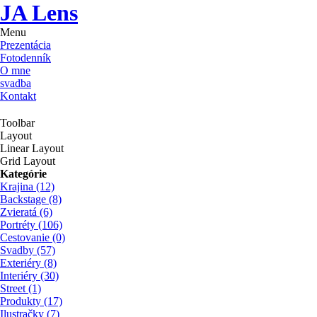
JA Lens
Menu
Prezentácia
Fotodenník
O mne
svadba
Kontakt
Toolbar
Layout
Linear Layout
Grid Layout
Kategórie
Krajina
(12)
Backstage
(8)
Zvieratá
(6)
Portréty
(106)
Cestovanie
(0)
Svadby
(57)
Exteriéry
(8)
Interiéry
(30)
Street
(1)
Produkty
(17)
Ilustračky
(7)