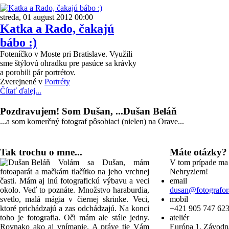
streda, 01 august 2012 00:00
Katka a Rado, čakajú
bábo :)
Foteníčko v Moste pri Bratislave. Využili
sme štýlovú ohradku pre pasúce sa krávky
a porobili pár portrétov.
Zverejnené v
Portréty
Čítať ďalej...
Pozdravujem! Som Dušan, ...Dušan Beláň
...a som komerčný fotograf pôsobiaci (nielen) na Orave...
Tak trochu o mne...
Máte otázky?
Volám sa Dušan, mám
V tom prípade ma 
fotoaparát a mačkám tlačítko na jeho vrchnej
Nehryziem!
časti. Mám aj inú fotografickú výbavu a veci
email
okolo. Veď to poznáte. Množstvo haraburdia,
dusan@fotografor
svetlo, malá mágia v čiernej skrinke. Veci,
mobil
ktoré prichádzajú a zas odchádzajú. Na konci
+421 905 747 62
toho je fotografia. Oči mám ale stále jedny.
ateliér
Rovnako ako aj vnímanie. A práve tie Vám
Európa 1, Závodn