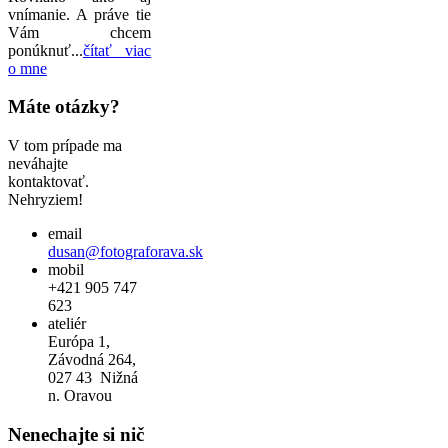
vnímanie. A práve tie
Vám chcem
ponúknuť...
čítať viac
o mne
Máte otázky?
V tom prípade ma
neváhajte
kontaktovať.
Nehryziem!
email
dusan@fotograforava.sk
mobil
+421 905 747
623
ateliér
Európa 1,
Závodná 264,
027 43 Nižná
n. Oravou
Nenechajte si nič