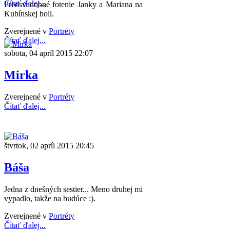
Čítať ďalej...
Predsvadobné fotenie Janky a Mariana na
Kubínskej holi.
Zverejnené v
Portréty
Čítať ďalej...
sobota, 04 apríl 2015 22:07
Mirka
Zverejnené v
Portréty
Čítať ďalej...
štvrtok, 02 apríl 2015 20:45
Báša
Jedna z dnešných sestier... Meno druhej mi
vypadlo, takže na budúce :).
Zverejnené v
Portréty
Čítať ďalej...