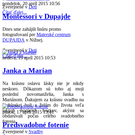
pondelok, 20 apríl 2015 10:56
Zverejnené v
Deti
Čítať ďalej...
Montessori v Dupajde
Dnes sme zahájili šnúru promo
fotografovaní pre
Materské centrum
DUPAJDA
v Nižnej.
Zverejnené v
Deti
Čítať ďalej...
nedeľa, 19 apríl 2015 10:53
Janka a Marian
Na krásnu oslavu lásky nie je nikdy
neskoro. Dôkazom sú toho aj moji
poslední novomanželia, Janka s
Mariánom. Ďakujem za krásnu svadbu na
Kubínskej holi a želám do života veľa
takých horúcich bozkov, akými sa
piatok, 17 apríl 2015 13:41
obdarúvali počas celého svadobného
fotenia.
Predsvadobné fotenie
Zverejnené v
Svadby