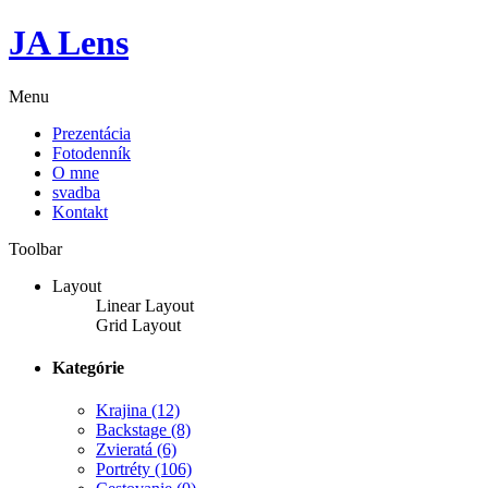
JA Lens
Menu
Prezentácia
Fotodenník
O mne
svadba
Kontakt
Toolbar
Layout
Linear Layout
Grid Layout
Kategórie
Krajina
(12)
Backstage
(8)
Zvieratá
(6)
Portréty
(106)