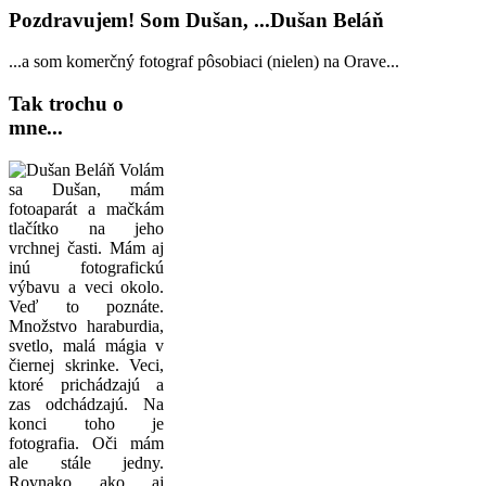
Pozdravujem! Som Dušan, ...Dušan Beláň
...a som komerčný fotograf pôsobiaci (nielen) na Orave...
Tak trochu o
mne...
Volám
sa Dušan, mám
fotoaparát a mačkám
tlačítko na jeho
vrchnej časti. Mám aj
inú fotografickú
výbavu a veci okolo.
Veď to poznáte.
Množstvo haraburdia,
svetlo, malá mágia v
čiernej skrinke. Veci,
ktoré prichádzajú a
zas odchádzajú. Na
konci toho je
fotografia. Oči mám
ale stále jedny.
Rovnako ako aj