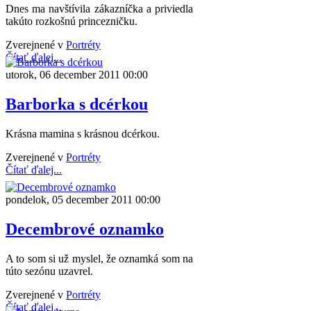
Dnes ma navštívila zákazníčka a priviedla
takúto rozkošnú princezničku.
Zverejnené v
Portréty
Čítať ďalej...
utorok, 06 december 2011 00:00
Barborka s dcérkou
Krásna mamina s krásnou dcérkou.
Zverejnené v
Portréty
Čítať ďalej...
pondelok, 05 december 2011 00:00
Decembrové oznamko
A to som si už myslel, že oznamká som na
túto sezónu uzavrel.
Zverejnené v
Portréty
Čítať ďalej...