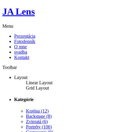
JA Lens
Menu
Prezentácia
Fotodenník
O mne
svadba
Kontakt
Toolbar
Layout
Linear Layout
Grid Layout
Kategórie
Krajina
(12)
Backstage
(8)
Zvieratá
(6)
Portréty
(106)