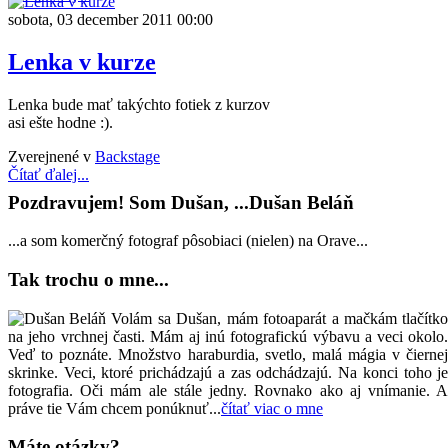
sobota, 03 december 2011 00:00
Lenka v kurze
Lenka bude mať takýchto fotiek z kurzov
asi ešte hodne :).
Zverejnené v
Backstage
Čítať ďalej...
Pozdravujem! Som Dušan, ...Dušan Beláň
...a som komerčný fotograf pôsobiaci (nielen) na Orave...
Tak trochu o mne...
Volám sa Dušan, mám fotoaparát a mačkám tlačítk
na jeho vrchnej časti. Mám aj inú fotografickú výbavu a veci okolo
Veď to poznáte. Množstvo haraburdia, svetlo, malá mágia v čierne
skrinke. Veci, ktoré prichádzajú a zas odchádzajú. Na konci toho j
fotografia. Oči mám ale stále jedny. Rovnako ako aj vnímanie. 
práve tie Vám chcem ponúknuť...
čítať viac o mne
Máte otázky?