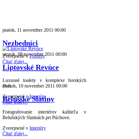
piatok, 11 november 2011 00:00
Nezbedníci
utorok, 08 november 2011 00:00
Zverejnené v
Portréty
Čítať ďalej...
Liptovské Revúce
Luxusné toalety v komplexe horských
štvrtok, 10 november 2011 00:00
chát.
Zverejnené v
Interiéry
Belušské Slatiny
Čítať ďalej...
Fotografovanie interiérov kaštieľa v
Belušských Slatinách pri Púchove.
Zverejnené v
Interiéry
Čítať ďalej...