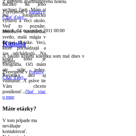
Z interiéru apartmánového hotela.
tlačítko na jeho
vrchnej časti. Mám aj
Zverejnené v
Interiéry
inú fotografickú
Čítať ďalej...
výbavu a veci okolo.
Veď to poznáte.
piatok, 04 november 2011 00:00
Množstvo haraburdia,
svetlo, malá mágia v
Kamila
čiernej skrinke. Veci,
ktoré prichádzajú a
zas odchádzajú. Na
A takúto krásnu klientku som mal dnes v
konci toho je
ateliéri.
fotografia. Oči mám
ale stále jedny.
Zverejnené v
Portréty
Rovnako ako aj
Čítať ďalej...
vnímanie. A práve tie
Vám chcem
ponúknuť...
čítať viac
o mne
Máte otázky?
V tom prípade ma
neváhajte
kontaktovať.