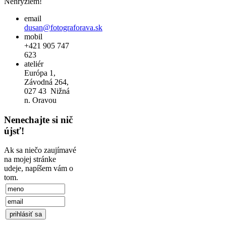
Nehryziem!
email
dusan@fotograforava.sk
mobil
+421 905 747
623
ateliér
Európa 1,
Závodná 264,
027 43 Nižná
n. Oravou
Nenechajte si nič
újsť!
Ak sa niečo zaujímavé
na mojej stránke
udeje, napíšem vám o
tom.