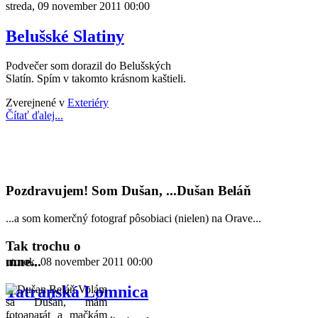
streda, 09 november 2011 00:00
Belušské Slatiny
Podvečer som dorazil do Belušských
Slatín. Spím v takomto krásnom kaštieli.
Zverejnené v
Exteriéry
Čítať ďalej...
Pozdravujem! Som Dušan, ...Dušan Beláň
...a som komerčný fotograf pôsobiaci (nielen) na Orave...
Tak trochu o
mne...
utorok, 08 november 2011 00:00
Tatranská Lomnica
Volám
sa Dušan, mám
fotoaparát a mačkám