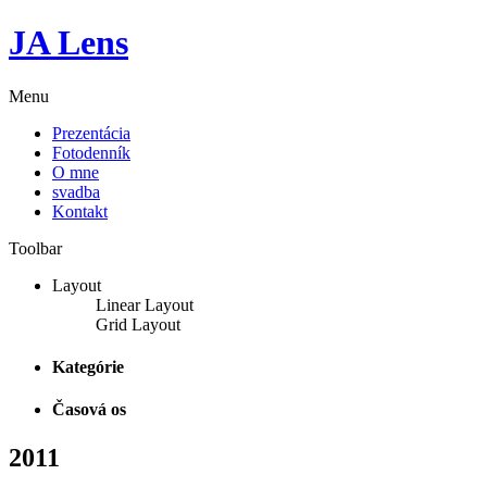
JA Lens
Menu
Prezentácia
Fotodenník
O mne
svadba
Kontakt
Toolbar
Layout
Linear Layout
Grid Layout
Kategórie
Časová os
2011