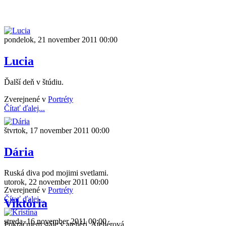
pondelok, 21 november 2011 00:00
Lucia
Ďalší deň v štúdiu.
Zverejnené v
Portréty
Čítať ďalej...
štvrtok, 17 november 2011 00:00
Dária
Ruská diva pod mojimi svetlami.
utorok, 22 november 2011 00:00
Zverejnené v
Portréty
Čítať ďalej...
Viktória
streda, 16 november 2011 00:00
Pokračujem stále v ateliéri. Ateliérová