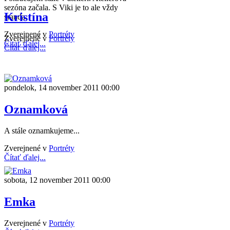
sezóna začala. S Viki je to ale vždy
Kristína
sranda.
Zverejnené v
Portréty
Zverejnené v
Portréty
Čítať ďalej...
Čítať ďalej...
pondelok, 14 november 2011 00:00
Oznamková
A stále oznamkujeme...
Zverejnené v
Portréty
Čítať ďalej...
sobota, 12 november 2011 00:00
Emka
Zverejnené v
Portréty