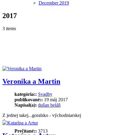
December
2019
2017
3 items
Veronika a Martin
kategória::
Svadby
publikované::
19 máj 2017
Napísal(a):
dušan beláň
Z jednej takej...goralsko - východniarskej
:)
Prečítané::
3713