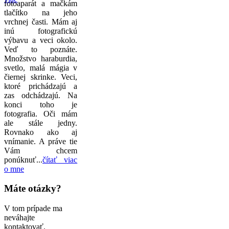
fotoaparát a mačkám
tlačítko na jeho
vrchnej časti. Mám aj
inú fotografickú
výbavu a veci okolo.
Veď to poznáte.
Množstvo haraburdia,
svetlo, malá mágia v
čiernej skrinke. Veci,
ktoré prichádzajú a
zas odchádzajú. Na
konci toho je
fotografia. Oči mám
ale stále jedny.
Rovnako ako aj
vnímanie. A práve tie
Vám chcem
ponúknuť...
čítať viac
o mne
Máte otázky?
V tom prípade ma
neváhajte
kontaktovať.