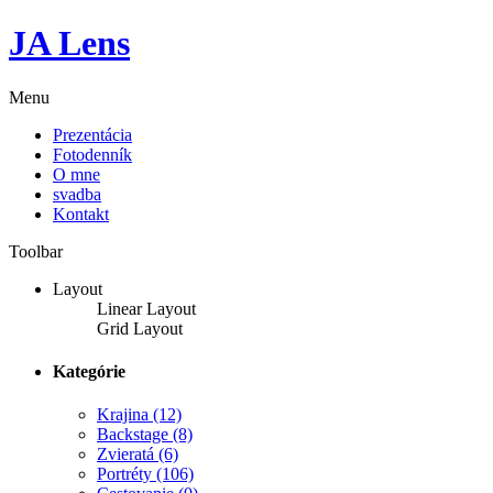
JA Lens
Menu
Prezentácia
Fotodenník
O mne
svadba
Kontakt
Toolbar
Layout
Linear Layout
Grid Layout
Kategórie
Krajina
(12)
Backstage
(8)
Zvieratá
(6)
Portréty
(106)