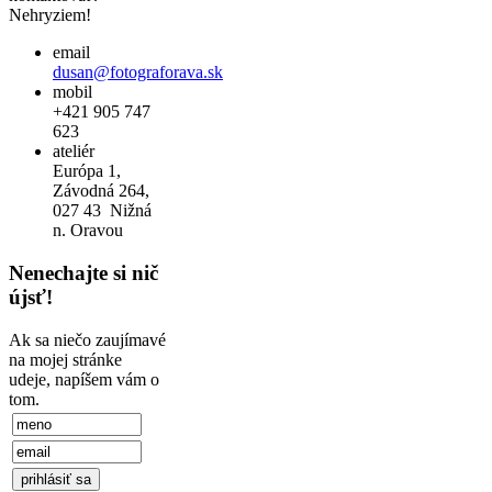
Nehryziem!
email
dusan@fotograforava.sk
mobil
+421 905 747
623
ateliér
Európa 1,
Závodná 264,
027 43 Nižná
n. Oravou
Nenechajte si nič
újsť!
Ak sa niečo zaujímavé
na mojej stránke
udeje, napíšem vám o
tom.