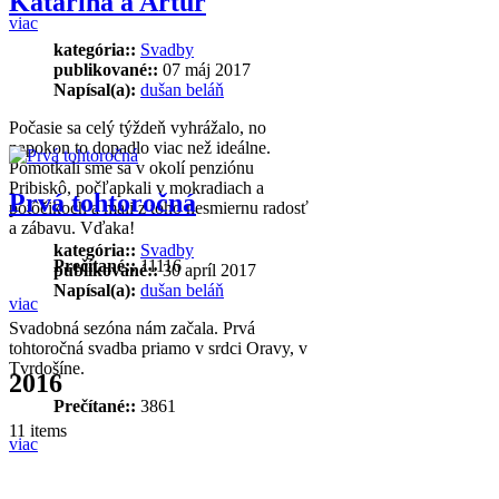
Katarína a Artur
viac
kategória::
Svadby
publikované::
07 máj 2017
Napísal(a):
dušan beláň
Počasie sa celý týždeň vyhrážalo, no
napokon to dopadlo viac než ideálne.
Pomotkali sme sa v okolí penziónu
Pribiskô, počľapkali v mokradiach a
Prvá tohtoročná
potôčikoch a mali z toho nesmiernu radosť
a zábavu. Vďaka!
kategória::
Svadby
Prečítané::
11116
publikované::
30 apríl 2017
Napísal(a):
dušan beláň
viac
Svadobná sezóna nám začala. Prvá
tohtoročná svadba priamo v srdci Oravy, v
Tvrdošíne.
2016
Prečítané::
3861
11 items
viac