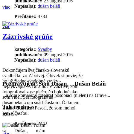
publikované::
23 august 2016
Napísal(a):
dušan beláň
viac
Prečítané::
4783
viac
Zázrivské grúňe
kategória::
Svadby
publikované::
09 august 2016
Napísal(a):
dušan beláň
Dokončujem švajčiarsko-slovenskú
svadbičku zo Zázrivej. Človek si povie, že
ho už žiadne svadobné zvyky
Pozdravujem! Som Dušan, ...Dušan Beláň
neprekvapia. A ľaľa ho! V Zázrivej som
fotografoval zase niečo, čo bolo iné ako
...a som komerčný fotograf pôsobiaci (nielen) na Orave...
som videl. Set fotografií na
dusanbelan.com snáď čoskoro. Ďakujem
Tak trochu o
Zuzka, ďakujem Pascal, že som mohol
mne...
byť súčasťou.
Prečítané::
2442
Volám
sa Dušan, mám
viac