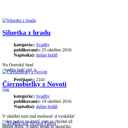
Siluetka z hradu
kategória::
Svadby
publikované::
25 október 2016
Napísal(a):
dušan beláň
Na Oravský hrad
chodím fotiť rád :)
Prečítané::
2241
Čiernobielky z Novoti
viac
kategória::
Svadby
publikované::
19 október 2016
Napísal(a):
dušan beláň
V októbri som mal možnosť si vyskúšať
jeden pokus na ktorý som sa chystal už
dlhšiu dobu. A takto nejak to skončilo: