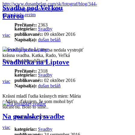
http://www.dusanbelan.com/sk/fotograf/blog/344-
Svadba pod Veľkou
jeden-fotoaparat-jeden-objektiv-
ciernobiely-rezim
Fatrou
Prečítané::
2363
kategória::
Svadby
publikované::
09 október 2016
viac
Napísal(a):
dušan beláň
Neexistuje počasie, aby sa nedala vystrojiť
krásna svadba. Katka, Rado, Veľká
Fatra..a moja maličkosť.
Svadbička na Liptove
Prečítané::
2318
kategória::
Svadby
publikované::
02 október 2016
viac
Napísal(a):
dušan beláň
Krásni mladí ľudia krásnych mien: Mária
a Mário, ďakujem, že som mohol byť
súčasťou. Bolo to silné..
Na goralskej svadbe
Prečítané::
3704
viac
kategória::
Svadby
publikované::
24 september 2016