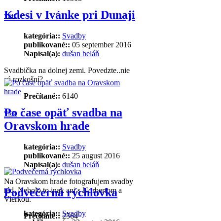
Kdesi v Ivánke pri Dunaji
viac
kategória::
Svadby
publikované::
05 september 2016
Napísal(a):
dušan beláň
Svadbička na dolnej zemi. Povedzte..nie
sú rozkošní?
Prečítané::
6140
Po čase opäť svadba na
viac
Oravskom hrade
kategória::
Svadby
publikované::
25 august 2016
Napísal(a):
dušan beláň
Na Oravskom hrade fotografujem svadby
rád. Nebolo to inak ani s Norbertom a
Podvečerná rýchlovka
Vierkou.
kategória::
Svadby
Prečítané::
2564