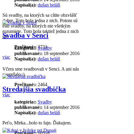
Napísal(a):
dušan beláň
Sú svadby, na ktorých sa cítite obzvlášť
dobre. Toto bola jedna z nich. Potom sú
ešte svadby, na ktorých nie všetkým
rozumiete. Toto bola taktiež jedna z nich
Svadba v Senci
:D.
Prečítané::
3731
kategória::
Svadby
publikované::
18 september 2016
viac
Napísal(a):
dušan beláň
Včera sme svadbovali v Senci. A ani nás
neopršalo :).
Prečítané::
2464
Stredajšia svadbička
viac
kategória::
Svadby
publikované::
14 september 2016
Napísal(a):
dušan beláň
Peťo, Mirka...bolo to fajn. Ďakujem.
Prečítané::
10518