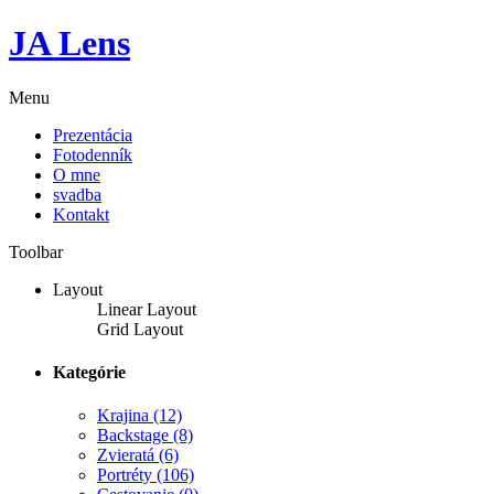
JA Lens
Menu
Prezentácia
Fotodenník
O mne
svadba
Kontakt
Toolbar
Layout
Linear Layout
Grid Layout
Kategórie
Krajina
(12)
Backstage
(8)
Zvieratá
(6)
Portréty
(106)