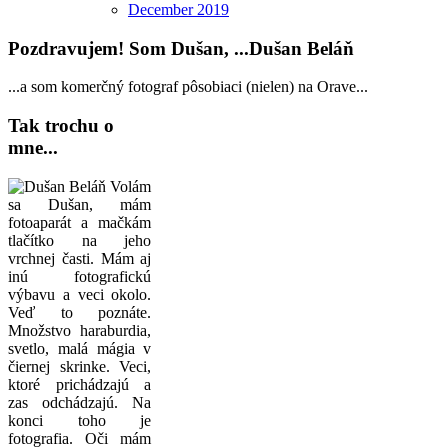
December
2019
Pozdravujem! Som Dušan, ...Dušan Beláň
...a som komerčný fotograf pôsobiaci (nielen) na Orave...
Tak trochu o
mne...
Volám
sa Dušan, mám
fotoaparát a mačkám
tlačítko na jeho
vrchnej časti. Mám aj
inú fotografickú
výbavu a veci okolo.
Veď to poznáte.
Množstvo haraburdia,
svetlo, malá mágia v
čiernej skrinke. Veci,
ktoré prichádzajú a
zas odchádzajú. Na
konci toho je
fotografia. Oči mám