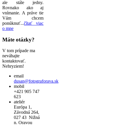
ale stále jedny.
Rovnako ako aj
vnímanie. A práve tie
Vám chcem
ponúknuť...
čítať viac
o mne
Máte otázky?
V tom prípade ma
neváhajte
kontaktovať.
Nehryziem!
email
dusan@fotograforava.sk
mobil
+421 905 747
623
ateliér
Európa 1,
Závodná 264,
027 43 Nižná
n. Oravou